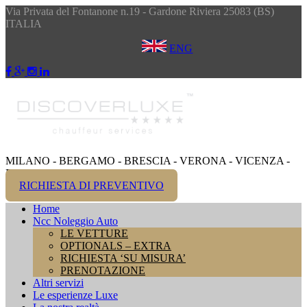
Via Privata del Fontanone n.19 - Gardone Riviera 25083 (BS)
ITALIA
ENG
MILANO - BERGAMO - BRESCIA - VERONA - VICENZA -
PADOVA - VENEZIA
RICHIESTA DI PREVENTIVO
Home
Ncc Noleggio Auto
LE VETTURE
OPTIONALS – EXTRA
RICHIESTA ‘SU MISURA’
PRENOTAZIONE
Altri servizi
Le esperienze Luxe