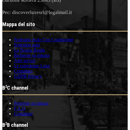
Gardone Riviera 25083 (BS)
Pec: discoverluxesrl@legalmail.it
Mappa del sito
Noleggio Auto Con Conducente
Noleggio auto
La Nostra Realtà
Richieste su misura
Altri servizi
Le esperienze Luxe
Contattaci
GDPR Privacy
2
B
C channel
Proposte su misura
F.A.Q
Contattaci
2
B
B channel