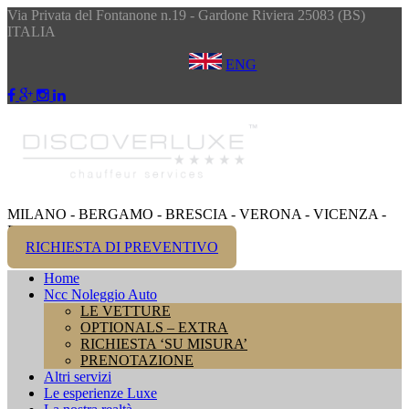
Via Privata del Fontanone n.19 - Gardone Riviera 25083 (BS)
ITALIA
ENG
MILANO - BERGAMO - BRESCIA - VERONA - VICENZA -
PADOVA - VENEZIA
RICHIESTA DI PREVENTIVO
Home
Ncc Noleggio Auto
LE VETTURE
OPTIONALS – EXTRA
RICHIESTA ‘SU MISURA’
PRENOTAZIONE
Altri servizi
Le esperienze Luxe