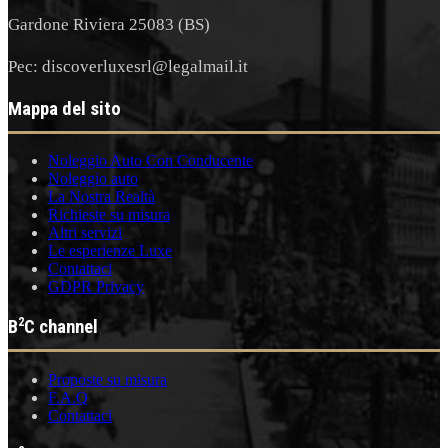
Gardone Riviera 25083 (BS)
Pec: discoverluxesrl@legalmail.it
Mappa del sito
Noleggio Auto Con Conducente
Noleggio auto
La Nostra Realtà
Richieste su misura
Altri servizi
Le esperienze Luxe
Contattaci
GDPR Privacy
2
B
C channel
Proposte su misura
F.A.Q
Contattaci